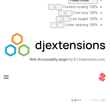
Content scaling
100
%
Font size
100
%
Line height
100
%
Letter spacing
100
%
Web Accessibility plugin
by DJ-Extensions.com
עמוד הבית
דרושים